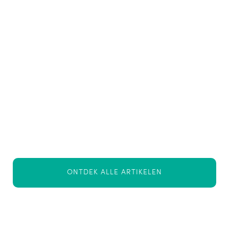
blogs probeert ze haar grote interesse in
vitamines, voeding en gezondheid met
mensen te delen. De informatie uit haar
blogs is gebaseerd op wetenschappelijk
onderzoek.
Dit artikel is geschreven door Joy van
Haelen
ONTDEK ALLE ARTIKELEN