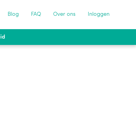
Blog
FAQ
Over ons
Inloggen
id